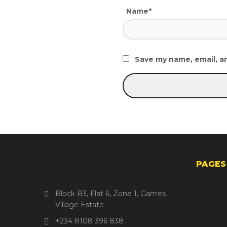
Name*
Save my name, email, an
PAGES
Block B3, Flat 6, Zone 1, Games
Village Estate
+234 8108 396 838