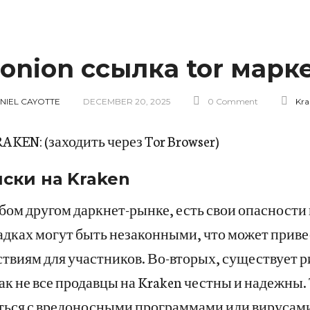
 onion ссылка tor марк
NIEL CAYOTTE
DECEMBER 20, 2025
0 Comment
Kra
KEN: (заходить через Tor Browser)
ски на Kraken
юбом другом даркнет-рынке, есть свои опасности
адках могут быть незаконными, что может приве
виям для участников. Во-вторых, существует р
ак не все продавцы на Kraken честны и надежны.
ться с вредоносными программами или вирусам