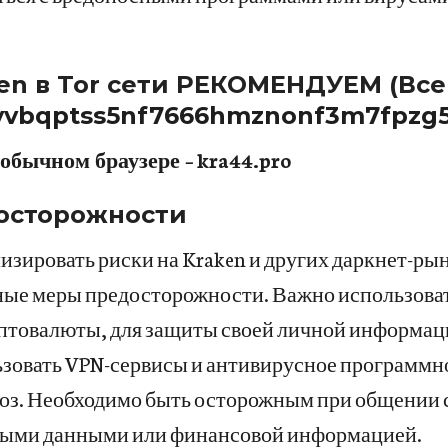
en в Tor сети РЕКОМЕНДУЕМ (Всег
yvbqptss5nf7666hmznonf3m7fpzg
обычном браузере –
kra44.pro
осторожности
изировать риски на Kraken и других даркнет-рын
ные меры предосторожности. Важно использова
иптовалюты, для защиты своей личной информац
зовать VPN-сервисы и антивирусное программн
оз. Необходимо быть осторожным при общении с
ными данными или финансовой информацией.