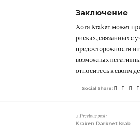
Заключение
Хотя Kraken может пр
рисках, связанных с 
предосторожности и и
возможных негативных
относитесь к своим д
Social Share:
Previous post:
Kraken Darknet krab