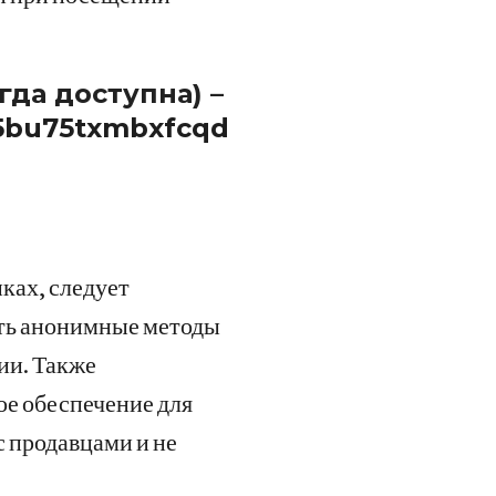
да доступна) –
5bu75txmbxfcqd.onion
ках, следует
ть анонимные методы
ии. Также
ое обеспечение для
 продавцами и не