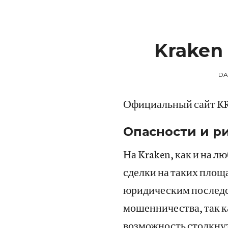
Kraken
DA
Официальный сайт KRA
Опасности и ри
На Kraken, как и на л
сделки на таких площ
юридическим последст
мошенничества, так к
возможность столкну