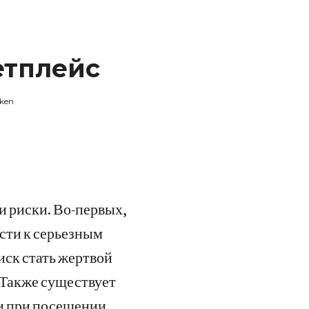
етплейс
ken
 и риски. Во-первых,
сти к серьезным
иск стать жертвой
 Также существует
и при посещении