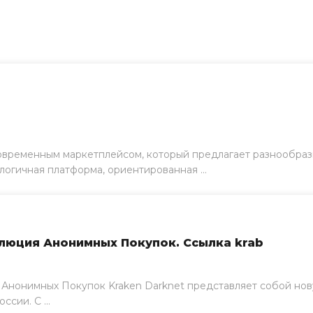
современным маркетплейсом, который предлагает разнообраз
логичная платформа, ориентированная ...
олюция Анонимных Покупок. Ссылка krab
 Анонимных Покупок Kraken Darknet представляет собой нов
сии. С ...