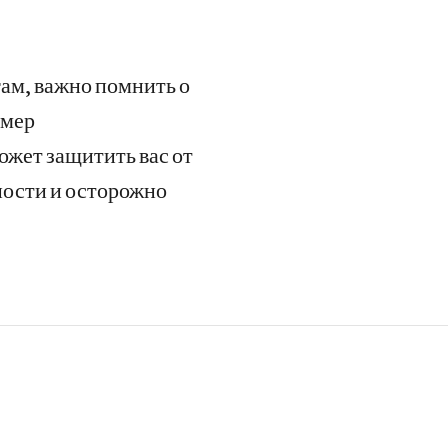
гам, важно помнить о
 мер
жет защитить вас от
ности и осторожно