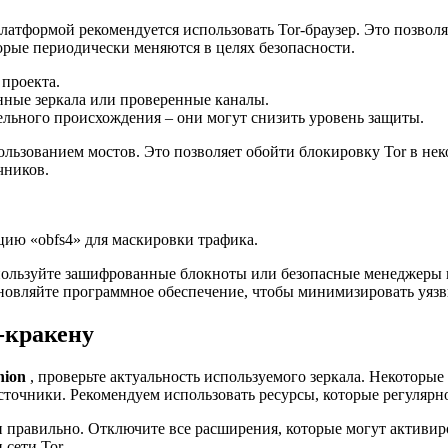
атформой рекомендуется использовать Tor-браузер. Это позволя
торые периодически меняются в целях безопасности.
 проекта.
нные зеркала или проверенные каналы.
льного происхождения – они могут снизить уровень защиты.
льзованием мостов. Это позволяет обойти блокировку Tor в нек
чников.
ию «obfs4» для маскировки трафика.
ользуйте зашифрованные блокноты или безопасные менеджеры па
новляйте программное обеспечение, чтобы минимизировать уязв
-кракену
nion
, проверьте актуальность используемого зеркала. Некоторые
сточники. Рекомендуем использовать ресурсы, которые регуляр
ен правильно. Отключите все расширения, которые могут активи
сети Tor.