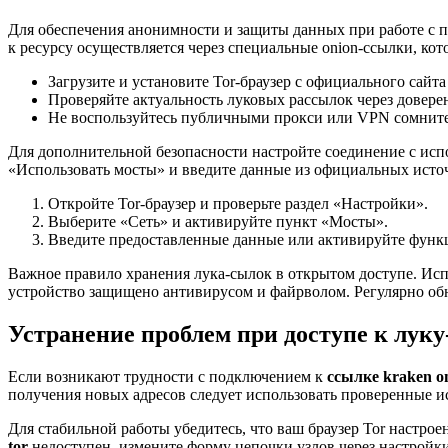
Для обеспечения анонимности и защиты данных при работе с пл
к ресурсу осуществляется через специальные onion-ссылки, ко
Загрузите и установите Tor-браузер с официального сайта
Проверяйте актуальность луковых рассылок через довере
Не воспользуйтесь публичными прокси или VPN сомните
Для дополнительной безопасности настройте соединение с испо
«Использовать мосты» и введите данные из официальных исто
Откройте Tor-браузер и проверьте раздел «Настройки».
Выберите «Сеть» и активируйте пункт «Мосты».
Введите предоставленные данные или активируйте функц
Важное правило хранения лука-сылок в открытом доступе. Исп
устройство защищено антивирусом и файрволом. Регулярно об
Устранение проблем при доступе к луку
Если возникают трудности с подключением к
ссылке kraken o
получения новых адресов следует использовать проверенные и
Для стабильной работы убедитесь, что ваш браузер Tor настро
tor
недоступен, измените форму цепочки узлов через настройки 