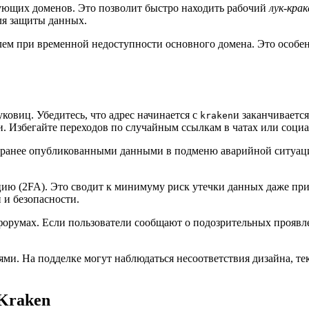
ующих доменов. Это позволит быстро находить рабочий
лук-крак
ля защиты данных.
лем при временной недоступности основного домена. Это особен
ковиц. Убедитесь, что адрес начинается с
и заканчиваетс
kraken
 Избегайте переходов по случайным ссылкам в чатах или социа
 ранее опубликованными данными в подменю аварийной ситуации.
ию (2FA). Это сводит к минимуму риск утечки данных даже при
 и безопасности.
форумах. Если пользователи сообщают о подозрительных проявле
. На подделке могут наблюдаться несоответствия дизайна, тек
Kraken