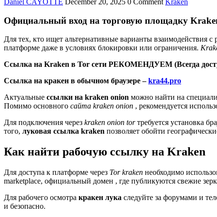
Daniel CAYOTTE
December 20, 2025
0 Comment
Kraken
Официальный вход на торговую площадку Kraken 
Для тех, кто ищет альтернативные варианты взаимодействия с
платформе даже в условиях блокировки или ограничения.
Krak
Ссылка на Kraken в Tor сети РЕКОМЕНДУЕМ (Всегда дост
Ссылка на кракен в обычном браузере –
kra44.pro
Актуальные
ссылки на kraken onion
можно найти на специали
Помимо основного
сайта kraken onion
, рекомендуется исполь
Для подключения через
kraken onion tor
требуется установка бр
того,
луковая ссылка kraken
позволяет обойти географически
Как найти рабочую ссылку на Kraken
Для доступа к платформе через
Tor kraken
необходимо использов
marketplace, официальный домен , где публикуются свежие зерк
Для рабочего осмотра
кракен лука
следуйте за форумами и тел
и безопасно.