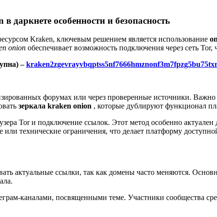
в даркнете особенности и безопасность
 ресурсом Kraken, ключевым решением является использование
o
en onion
обеспечивает возможность подключения через сеть Tor, 
упна) –
kraken2zgevrayvbqptss5nf7666hmznonf3m7fpzg5bu75tx
зированных форумах или через проверенные источники. Важно п
зовать
зеркала kraken onion
, которые дублируют функционал пл
аузера Tor и подключение ссылок. Этот метод особенно актуален
е или технические ограничения, что делает платформу доступно
ать актуальные ссылки, так как домены часто меняются. Основн
ала.
еграм-каналами, посвященными теме. Участники сообщества сред