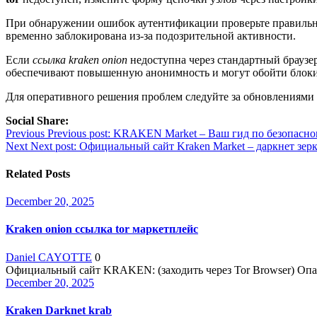
При обнаружении ошибок аутентификации проверьте правильност
временно заблокирована из-за подозрительной активности.
Если
ссылка kraken onion
недоступна через стандартный браузер
обеспечивают повышенную анонимность и могут обойти блоки
Для оперативного решения проблем следуйте за обновлениями 
Social Share:
Post
Previous
Previous post:
KRAKEN Market – Ваш гид по безопасном
Next
Next post:
Официальный сайт Kraken Market – даркнет зер
navigation
Related Posts
December 20, 2025
Kraken onion ссылка tor маркетплейс
Daniel CAYOTTE
0
Официальный сайт KRAKEN: (заходить через Tor Browser) Опасн
December 20, 2025
Kraken Darknet krab