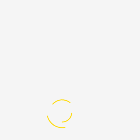
распространяемых через сомнительные
источники.
До начала работы убедитесь в наличии
логина через Tor-браузер. Ресурс,
функционирующий через обычные
браузеры, не является продолжительным.
Также проверьте, что соединение защищено
протоколом HTTPS.
Обратите внимание на отзывы
пользователей. На профессиональных
форумах и в специализированных
сообществах часто публикуются актуальные