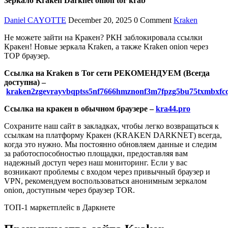
Зеркало Kraken Darknet onion tor krab
Daniel CAYOTTE
December 20, 2025
0 Comment
Kraken
Не можете зайти на Кракен? РКН заблокировала ссылки
Кракен! Новые зеркала Kraken, а также Kraken onion через
ТОР браузер.
Ссылка на Kraken в Tor сети РЕКОМЕНДУЕМ (Всегда
доступна) –
kraken2zgevrayvbqptss5nf7666hmznonf3m7fpzg5bu75txmbxfcq
Ссылка на кракен в обычном браузере –
kra44.pro
Сохраните наш сайт в закладках, чтобы легко возвращаться к
ссылкам на платформу Кракен (KRAKEN DARKNET) всегда,
когда это нужно. Мы постоянно обновляем данные и следим
за работоспособностью площадки, предоставляя вам
надежный доступ через наш мониторинг. Если у вас
возникают проблемы с входом через привычный браузер и
VPN, рекомендуем воспользоваться анонимным зеркалом
onion, доступным через браузер TOR.
ТОП-1 маркетплейс в Даркнете