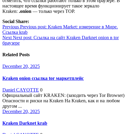
отметить, что ссылки работают только в этом браузере. В
настоящее время функционирует такое зеркало
Kraken:
.onion
— только через ТОР.
Social Share:
Post
Previous
Previous post:
Kraken Market: измерение в Мире.
Ссылка krab
navigation
Next
Next post:
Ссылка на сайт Kraken Darknet onion в tor
браузере
Related Posts
December 20, 2025
Kraken onion ссылка tor маркетплейс
Daniel CAYOTTE
0
Официальный сайт KRAKEN: (заходить через Tor Browser)
Опасности и риски на Kraken На Kraken, как и на любом
другом ...
December 20, 2025
Kraken Darknet krab