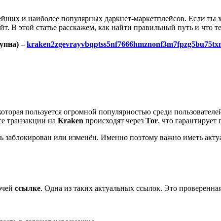
ейших и наиболее популярных даркнет-маркетплейсов. Если ты 
йт. В этой статье расскажем, как найти правильный путь и что т
упна) –
kraken2zgevrayvbqptss5nf7666hmznonf3m7fpzg5bu75tx
оторая пользуется огромной популярностью среди пользователей
се транзакции на
Kraken
происходят через
Tor
, что гарантирует
ь заблокирован или изменён. Именно поэтому важно иметь акт
?
бочей
ссылке
. Одна из таких актуальных ссылок. Это проверенна