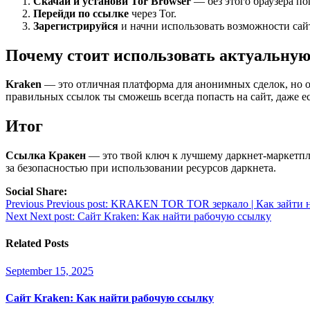
Скачай и установи Tor Browser
— без этого браузера по
Перейди по ссылке
через Tor.
Зарегистрируйся
и начни использовать возможности сай
Почему стоит использовать актуальну
Kraken
— это отличная платформа для анонимных сделок, но о
правильных ссылок ты сможешь всегда попасть на сайт, даже е
Итог
Ссылка Кракен
— это твой ключ к лучшему даркнет-маркетплей
за безопасностью при использовании ресурсов даркнета.
Social Share:
Post
Previous
Previous post:
KRAKEN TOR TOR зеркало | Как зайти на
Next
Next post:
Сайт Kraken: Как найти рабочую ссылку
navigation
Related Posts
September 15, 2025
Сайт Kraken: Как найти рабочую ссылку