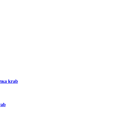
лка krab
rab