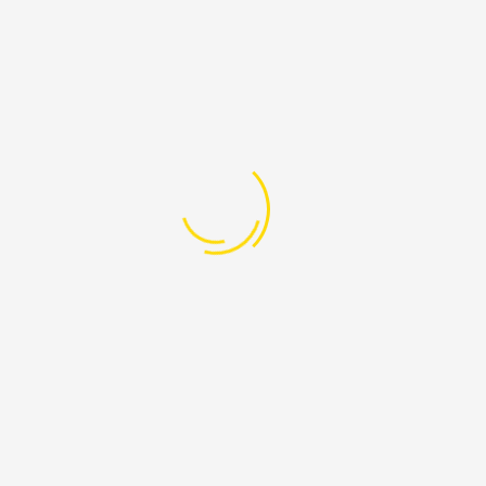
аутентификацию для дополнительной
безопасности вашего аккаунта.
Шаг 5: Войдите в систему
После регистрации авторизуйтесь на
платформе с использованием вашего логина
и пароля. Убедитесь, что используете только
проверенные ссылки Kraken, чтобы
избежать попадания на фишинговые сайты.
Почему Важно Использовать Рабочие
Ссылки Kraken в 2025 году?