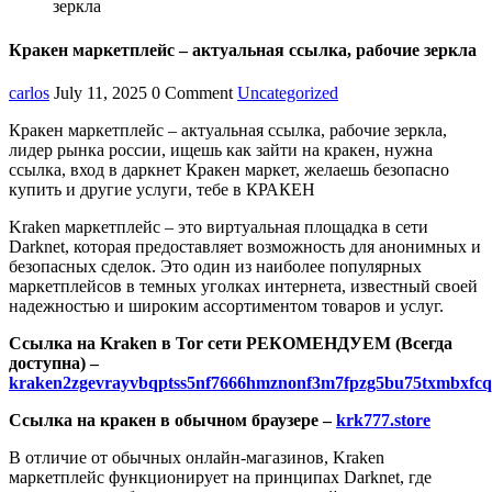
зеркла
Кракен маркетплейс – актуальная ссылка, рабочие зеркла
carlos
July 11, 2025
0 Comment
Uncategorized
Кракен маркетплейс – актуальная ссылка, рабочие зеркла,
лидер рынка россии, ищешь как зайти на кракен, нужна
ссылка, вход в даркнет Кракен маркет, желаешь безопасно
купить и другие услуги, тебе в КРАКЕН
Kraken маркетплейс – это виртуальная площадка в сети
Darknet, которая предоставляет возможность для анонимных и
безопасных сделок. Это один из наиболее популярных
маркетплейсов в темных уголках интернета, известный своей
надежностью и широким ассортиментом товаров и услуг.
Ссылка на Kraken в Tor сети РЕКОМЕНДУЕМ (Всегда
доступна) –
kraken2zgevrayvbqptss5nf7666hmznonf3m7fpzg5bu75txmbxfcq
Ссылка на кракен в обычном браузере –
krk777.store
В отличие от обычных онлайн-магазинов, Kraken
маркетплейс функционирует на принципах Darknet, где