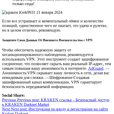
только сюда!
Krek9931 21 января 2024
Если все устраивает и моментальный обмен и количество
позиций, единственное чего не хватает, это удачи в рулетке,
но в целом отлично, рекомендую.
Защитите Свои Данные От Внешнего Вмешательства c VPN
Чтобы обеспечить надежную защиту от
несанкционированного наблюдения, рекомендуется
использовать VPN. Этот инструмент создает зашифрованное
соединение, что позволяет скрыть ваш реальный IP-адрес, тем
самым повышая вашу анонимность в интернете.
AdGuard
. —
Анонимность:VPN скрывает вашу личность в сети, делая вас
невидимым для слежки. —Шифрование:Создавая
зашифрованный канал коммуникации, VPN гарантирует
безопасность передаваемой информации.
Social Share:
Post
Previous
Previous post:
KRAKEN ссылка – Безопасный доступ
к KRAKEN Darknet Market
navigation
Next
Next post:
Инструкция по входу и регистрации на сайте
Kraken Darknet