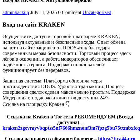
Вход на KRAKEN! Актуальное зеркало
adminbackup
July 11, 2025
0 Comment
Uncategorized
Вход на сайт KRAKEN
Осуществите доступ к торговой платформе KRAKEN,
используя актуальные и безопасные входы. Опыт обмена
валют на сайте защищён от DDOS-атак благодаря
современным мерам безопасности. Торговый процесс здесь
лёгок в освоении, а работа модераторов обеспечивает
надёжность сервиса. Поддержка пользователей
функционирует без перерывов.
Защитная система: Платформа обновила меры
противодействия DDOS. Удобство транзакций: Процесс
совершения сделок сделан максимально простым. Поддержка:
Модерация и поддержка клиентов доступны 24/7.
Ссылка на площадку Кракен 👇
Ссылка на Kraken в Tor сети РЕКОМЕНДУЕМ (Всегда
доступна) –
kraken2zgevrayvbqptss5nf7666hmznonf3m7fpzg5bu75txmbxfcq
Ссылка на кракен в обычном браузере –
https:// kra44.pro